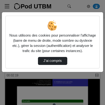
Pod UTBM
Rechercher un média
Accueil
Vidéos
Nous utilisons des cookies pour personnaliser l’affichage
(barre de menu de droite, mode sombre ou dyslexie
65 vidéos trouvées
etc.), gérer la session (authentification) et analyser le
trafic du site (pour certaines instances).
Audio
Vidéo
Direction de tri
J’ai compris
↘
Tri
00:02:19