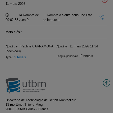
11 mars 2026
Durée :
Nombre de
Nombre d’ajouts dans une liste
00:02:38
vues 9
de lecture
1
Mots clés :
Infos
Pauline CARRAMONA
11 mars 2026 11:34
Ajouté par :
Ajouté le :
(pdenicou)
Français
Langue principale :
tutoriels
Type :
Université de Technologie de Belfort Montbéliard
13 rue Ernet Thierry Mieg
90010 Belfort Cedex - France