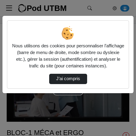
Pod UTBM
Rechercher un média
Accueil
Vidéos
BLOC-1 MÉCA et ERGO
Nous utilisons des cookies pour personnaliser l’affichage
(barre de menu de droite, mode sombre ou dyslexie
etc.), gérer la session (authentification) et analyser le
trafic du site (pour certaines instances).
J’ai compris
Lire
la
vidéo
BLOC-1 MÉCA et ERGO