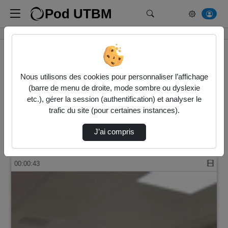
Pod UTBM
Rechercher un média
Accueil
Vidéos
Nous utilisons des cookies pour personnaliser l’affichage
(barre de menu de droite, mode sombre ou dyslexie
4 vidéos trouvées
etc.), gérer la session (authentification) et analyser le
trafic du site (pour certaines instances).
Audio
Vidéo
Direction de tri
J’ai compris
↘
Tri
00:00:43