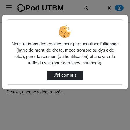
Pod UTBM
Rechercher un média
Accueil
Vidéos
Nous utilisons des cookies pour personnaliser l’affichage
(barre de menu de droite, mode sombre ou dyslexie
0 vidéo trouvée
etc.), gérer la session (authentification) et analyser le
trafic du site (pour certaines instances).
Audio
Vidéo
Direction de tri
J’ai compris
↘
Tri
Désolé, aucune vidéo trouvée.